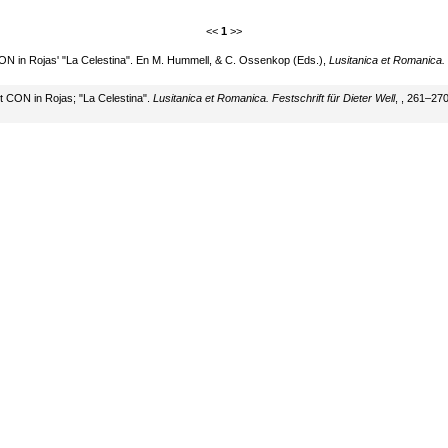
<<
1
>>
ON in Rojas' "La Celestina". En M. Hummell, & C. Ossenkop (Eds.),
Lusitanica et Romanica. F
t CON in Rojas; "La Celestina".
Lusitanica et Romanica. Festschrift für Dieter Well
, , 261–270