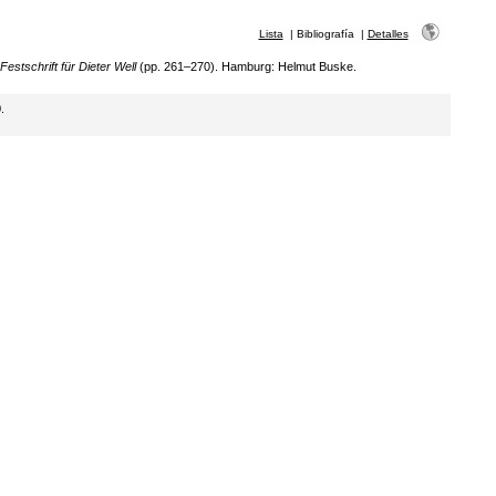
Lista
|
Bibliografía
|
Detalles
estschrift für Dieter Well
(pp. 261–270). Hamburg: Helmut Buske.
.