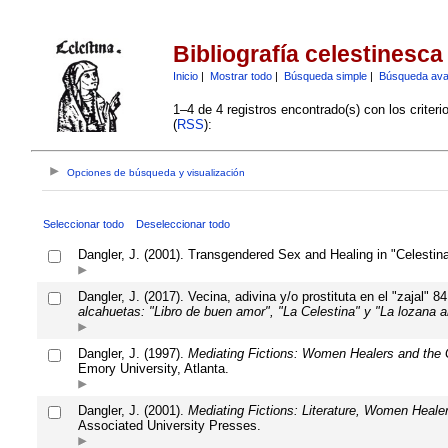
Bibliografía celestinesca
Inicio
|
Mostrar todo
|
Búsqueda simple
|
Búsqueda av
1–4 de 4 registros encontrado(s) con los criter
(
RSS
):
Opciones de búsqueda y visualización
Seleccionar todo
Deseleccionar todo
Dangler, J. (2001). Transgendered Sex and Healing in "Celestin
Dangler, J. (2017). Vecina, adivina y/o prostituta en el "zajal"
alcahuetas: "Libro de buen amor", "La Celestina" y "La lozana 
Dangler, J. (1997).
Mediating Fictions: Women Healers and the 
Emory University, Atlanta.
Dangler, J. (2001).
Mediating Fictions: Literature, Women Heale
Associated University Presses.