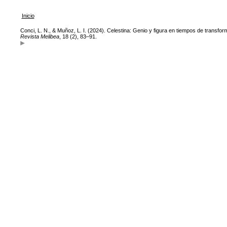
Inicio
Conci, L. N., & Muñoz, L. I. (2024). Celestina: Genio y figura en tiempos de transfo
Revista Melibea
, 18 (2), 83–91.