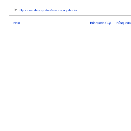
Opciones, de exportaci&oacute;n y de cita
Inicio
Búsqueda CQL
|
Búsqueda