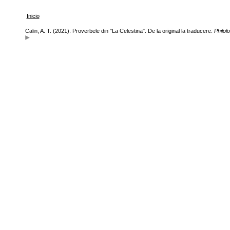
Inicio
Calin, A. T. (2021). Proverbele din "La Celestina". De la original la traducere.
Philol