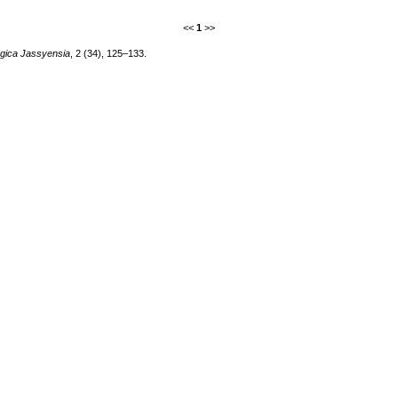
<<
1
>>
ogica Jassyensia
, 2 (34), 125–133.