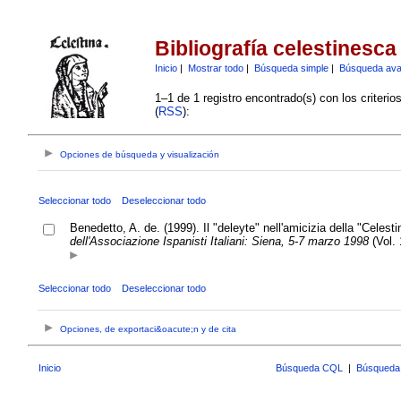
Bibliografía celestinesca
Inicio
|
Mostrar todo
|
Búsqueda simple
|
Búsqueda av
1–1 de 1 registro encontrado(s) con los criteri
(
RSS
):
Opciones de búsqueda y visualización
Seleccionar todo
Deseleccionar todo
Benedetto, A. de. (1999). Il "deleyte" nell'amicizia della "Celest
dell'Associazione Ispanisti Italiani: Siena, 5-7 marzo 1998
(Vol. 
Seleccionar todo
Deseleccionar todo
Opciones, de exportaci&oacute;n y de cita
Inicio
Búsqueda CQL
|
Búsqueda