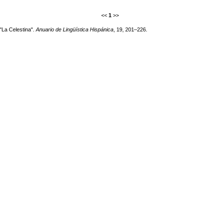
<<
1
>>
"La Celestina".
Anuario de Lingüística Hispánica
, 19, 201–226.