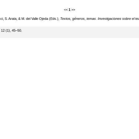
<<
1
>>
i, S. Arata, & M. del Valle Ojeda (Eds.),
Textos, géneros, temas. Investigaciones sobre el tea
, 12 (1), 45–50.