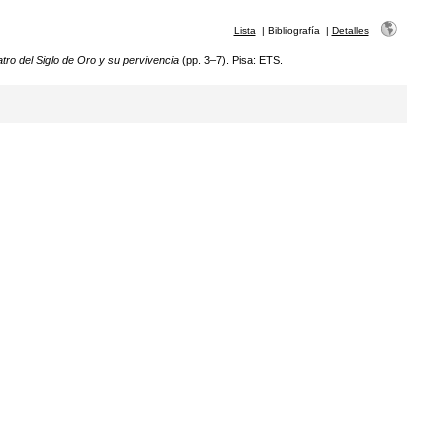
Lista
|
Bibliografía
|
Detalles
tro del Siglo de Oro y su pervivencia
(pp. 3–7). Pisa: ETS.