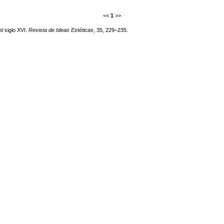
<<
1
>>
l siglo XVI.
Revista de Ideas Estéticas
, 35, 229–235.