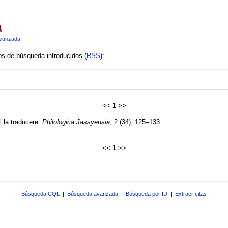
a
vanzada
ios de búsqueda introducidos (
RSS
):
<<
1
>>
l la traducere.
Philologica Jassyensia
, 2 (34), 125–133.
<<
1
>>
Búsqueda CQL
|
Búsqueda avanzada
|
Búsqueda por ID
|
Extraer citas