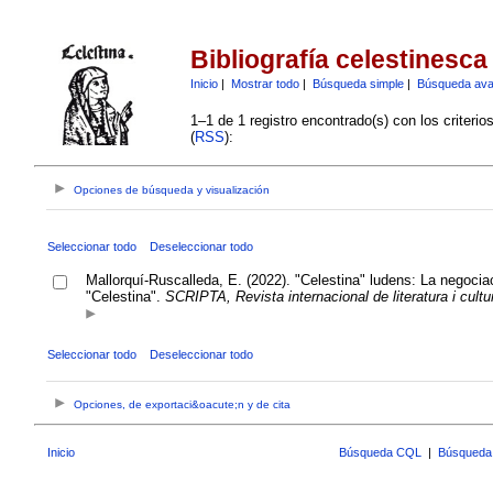
Bibliografía celestinesca
Inicio
|
Mostrar todo
|
Búsqueda simple
|
Búsqueda av
1–1 de 1 registro encontrado(s) con los criteri
(
RSS
):
Opciones de búsqueda y visualización
Seleccionar todo
Deseleccionar todo
Mallorquí-Ruscalleda, E. (2022). "Celestina" ludens: La negociac
"Celestina".
SCRIPTA, Revista internacional de literatura i cult
Seleccionar todo
Deseleccionar todo
Opciones, de exportaci&oacute;n y de cita
Inicio
Búsqueda CQL
|
Búsqueda