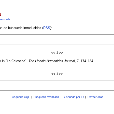
a
vanzada
ios de búsqueda introducidos (
RSS
):
<<
1
>>
y in "La Celestina".
The Lincoln Humanities Journal
, 7, 174–184.
<<
1
>>
Búsqueda CQL
|
Búsqueda avanzada
|
Búsqueda por ID
|
Extraer citas