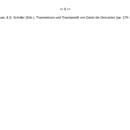
<<
1
>>
uan, & D. Scholler (Eds.),
Traumwissen und Traumpoetik von Dante bis Descartes
(pp. 179–