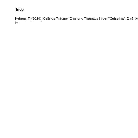
Inicio
Kehren, T. (2020). Calistos Träume: Eros und Thanatos in der "Celestina". En J. X