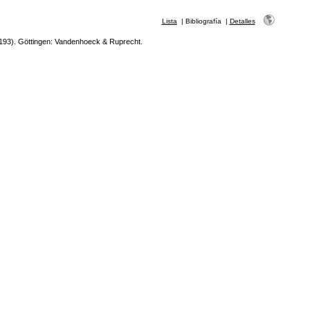
Lista
|
Bibliografía
|
Detalles
193). Göttingen: Vandenhoeck & Ruprecht.