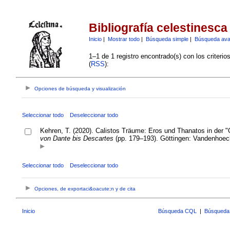
Bibliografía celestinesca
Inicio
|
Mostrar todo
|
Búsqueda simple
|
Búsqueda av
1–1 de 1 registro encontrado(s) con los criteri
(
RSS
):
Opciones de búsqueda y visualización
Seleccionar todo
Deseleccionar todo
Kehren, T. (2020). Calistos Träume: Eros und Thanatos in der "
von Dante bis Descartes
(pp. 179–193). Göttingen: Vandenhoec
Seleccionar todo
Deseleccionar todo
Opciones, de exportaci&oacute;n y de cita
Inicio
Búsqueda CQL
|
Búsqueda