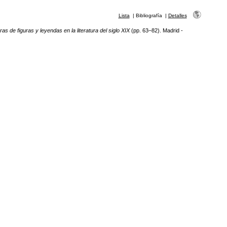
Lista
|
Bibliografía
|
Detalles
as de figuras y leyendas en la literatura del siglo XIX
(pp. 63–82). Madrid -