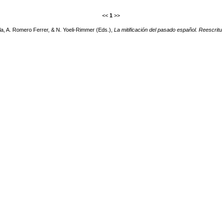
<<
1
>>
la, A. Romero Ferrer, & N. Yoeli-Rimmer (Eds.),
La mitificación del pasado español. Reescritur