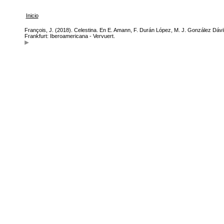
Inicio
François, J. (2018). Celestina. En E. Amann, F. Durán López, M. J. González Dávi
Frankfurt: Iberoamericana - Vervuert.