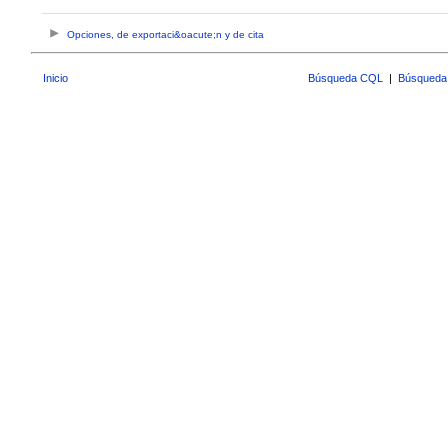
Opciones, de exportaci&oacute;n y de cita
Inicio
Búsqueda CQL
|
Búsqueda