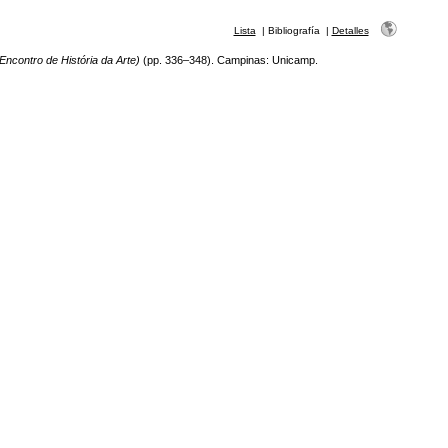
Lista
|
Bibliografía
|
Detalles
 Encontro de História da Arte)
(pp. 336–348). Campinas: Unicamp.