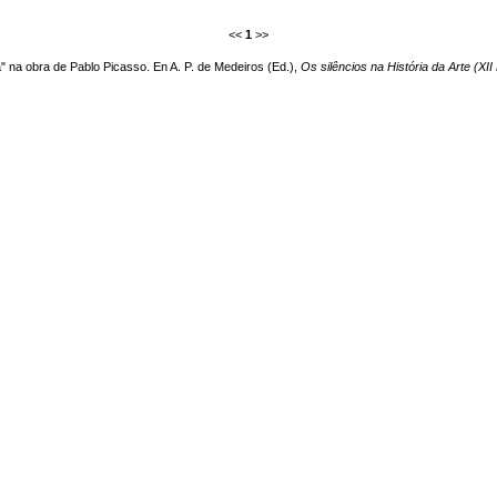
<<
1
>>
" na obra de Pablo Picasso. En A. P. de Medeiros (Ed.),
Os silêncios na História da Arte (XII