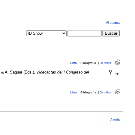
Mi cuenta
Lista
|
Bibliografía
|
Detalles
, & A. Saguar (Eds.),
Videoactas del I Congreso del
Lista
|
Bibliografía
|
Detalles
Ayuda