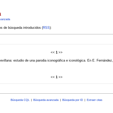
a
vanzada
ios de búsqueda introducidos (
RSS
):
<<
1
>>
evillana: estudio de una parodia iconográfica e iconológica. En E. Fernández
<<
1
>>
Búsqueda CQL
|
Búsqueda avanzada
|
Búsqueda por ID
|
Extraer citas