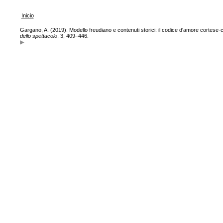
Inicio
Gargano, A. (2019). Modello freudiano e contenuti storici: il codice d'amore cortese-ca
dello spettacolo
, 3, 409–446.