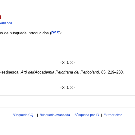
a
vanzada
ios de búsqueda introducidos (
RSS
):
<<
1
>>
celestinesca.
Atti dell'Accademia Peloritana dei Pericolanti
, 85, 219–230.
<<
1
>>
Búsqueda CQL
|
Búsqueda avanzada
|
Búsqueda por ID
|
Extraer citas