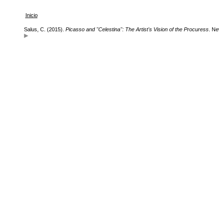
Inicio
Salus, C. (2015).
Picasso and "Celestina": The Artist's Vision of the Procuress
. Ne