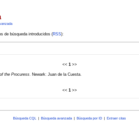
a
vanzada
ios de búsqueda introducidos (
RSS
):
<<
1
>>
 of the Procuress
. Newark: Juan de la Cuesta.
<<
1
>>
Búsqueda CQL
|
Búsqueda avanzada
|
Búsqueda por ID
|
Extraer citas