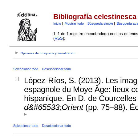
Bibliografía celestinesca
Inicio
|
Mostrar todo
|
Búsqueda simple
|
Búsqueda av
1–1 de 1 registro encontrado(s) con los criteri
(
RSS
):
Opciones de búsqueda y visualización
Seleccionar todo
Deseleccionar todo
López-Ríos, S. (2013). Les images
espagnole du Moye Âge: lieux 
hispanique. En D. de Courcelles
d&#65533;Orient
(pp. 75–88). Éc
Seleccionar todo
Deseleccionar todo