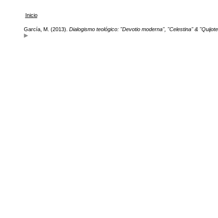
Inicio
García, M. (2013).
Dialogismo teológico: "Devotio moderna", "Celestina" & "Quijote