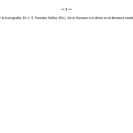
<<
1
>>
a y la iconografía. En J. S. Paredes Núñez (Ed.),
De lo Humano a lo divino en la literatura med