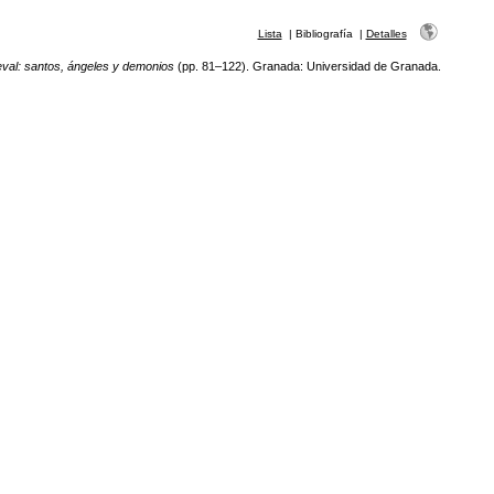
Lista
|
Bibliografía
|
Detalles
ieval: santos, ángeles y demonios
(pp. 81–122). Granada: Universidad de Granada.