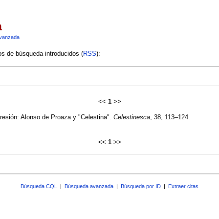
a
vanzada
ios de búsqueda introducidos (
RSS
):
<<
1
>>
mpresión: Alonso de Proaza y "Celestina".
Celestinesca
, 38, 113–124.
<<
1
>>
Búsqueda CQL
|
Búsqueda avanzada
|
Búsqueda por ID
|
Extraer citas