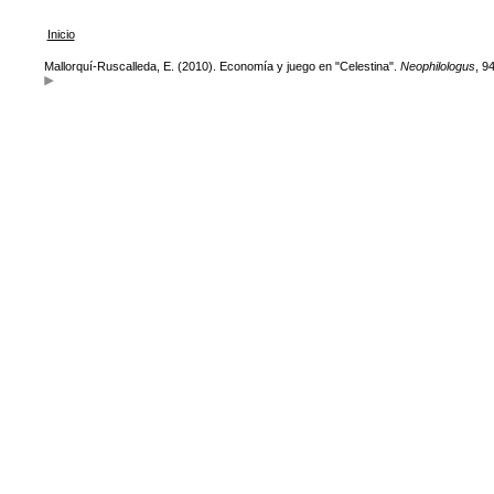
Inicio
Mallorquí-Ruscalleda, E. (2010). Economía y juego en "Celestina".
Neophilologus
, 9