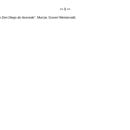
<<
1
>>
 de Don Diego de Azevedo"
. Murcia: Govert Westerveld.