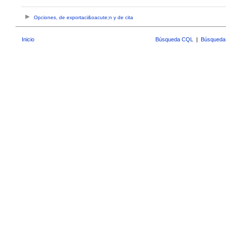
Opciones, de exportaci&oacute;n y de cita
Inicio
Búsqueda CQL
|
Búsqueda