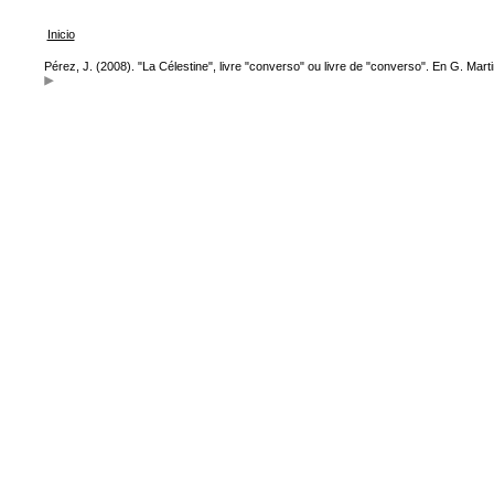
Inicio
Pérez, J. (2008). "La Célestine", livre "converso" ou livre de "converso". En G. Marti