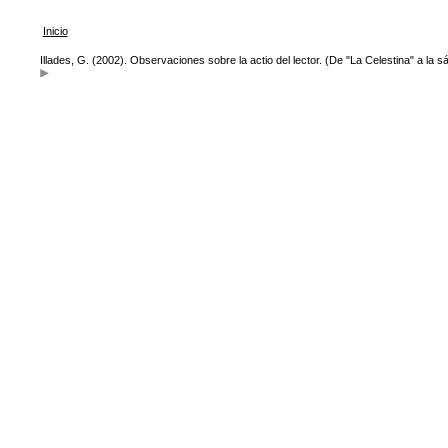
Inicio
Illades, G. (2002). Observaciones sobre la actio del lector. (De "La Celestina" a la 