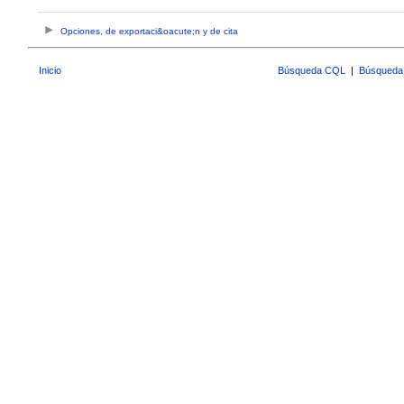
Opciones, de exportaci&oacute;n y de cita
Inicio
Búsqueda CQL
|
Búsqueda