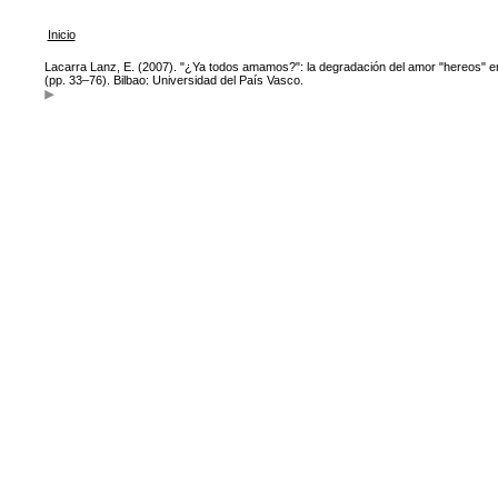
Inicio
Lacarra Lanz, E. (2007). "¿Ya todos amamos?": la degradación del amor "hereos" e
(pp. 33–76). Bilbao: Universidad del País Vasco.