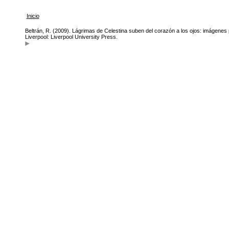
Inicio
Beltrán, R. (2009). Lágrimas de Celestina suben del corazón a los ojos: imágenes 
Liverpool: Liverpool University Press.