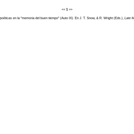
<<
1
>>
poéticas en la "memoria del buen tiempo" (Auto IX). En J. T. Snow, & R. Wright (Eds.),
Late M