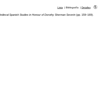
Lista
|
Bibliografía
|
Detalles
edieval Spanish Studies in Honour of Dorothy Sherman Severin
(pp. 159–169).