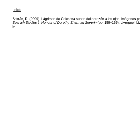
Inicio
Beltrán, R. (2009). Lágrimas de Celestina suben del corazón a los ojos: imágenes po
Spanish Studies in Honour of Dorothy Sherman Severin
(pp. 159–169). Liverpool: Li