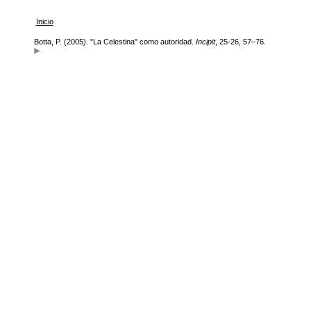
Inicio
Botta, P. (2005). "La Celestina" como autoridad.
Incipit
, 25-26, 57–76.