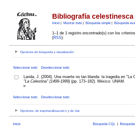
Bibliografía celestinesca
Inicio
|
Mostrar todo
|
Búsqueda simple
|
Búsqueda av
1–1 de 1 registro encontrado(s) con los criteri
(
RSS
):
Opciones de búsqueda y visualización
Seleccionar todo
Deseleccionar todo
Landa, J. (2004). Una muerte no tan blanda: la tragedia en "La 
"La Celestina" (1499-1999)
(pp. 173–182). México: UNAM.
Seleccionar todo
Deseleccionar todo
Opciones, de exportaci&oacute;n y de cita
Inicio
Búsqueda CQL
|
Búsqueda