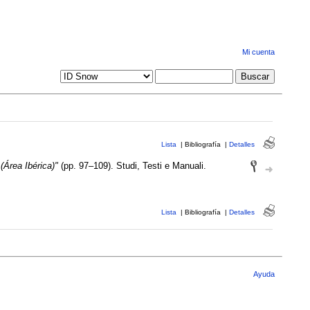
Mi cuenta
Lista
|
Bibliografía
|
Detalles
(Área Ibérica)"
(pp. 97–109). Studi, Testi e Manuali.
Lista
|
Bibliografía
|
Detalles
Ayuda