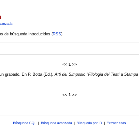
a
vanzada
ios de búsqueda introducidos (
RSS
):
<<
1
>>
e un grabado. En P. Botta (Ed.),
Atti del Simposio "Filologia dei Testi a Stampa 
<<
1
>>
Búsqueda CQL
|
Búsqueda avanzada
|
Búsqueda por ID
|
Extraer citas