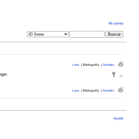
Mi cuenta
Lista
|
Bibliografía
|
Detalles
rger.
Lista
|
Bibliografía
|
Detalles
Ayuda