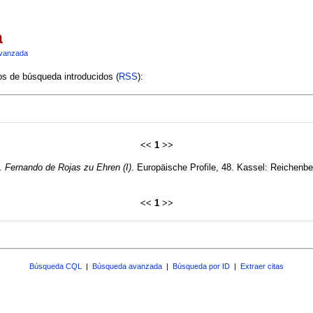
a
vanzada
ios de búsqueda introducidos (
RSS
):
<<
1
>>
. Fernando de Rojas zu Ehren (I)
. Europäische Profile, 48. Kassel: Reichenbe
<<
1
>>
Búsqueda CQL
|
Búsqueda avanzada
|
Búsqueda por ID
|
Extraer citas