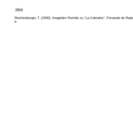
Inicio
Reichenberger, T. (2000).
Imaginäre Porträts zu "La Celestina". Fernando de Rojas