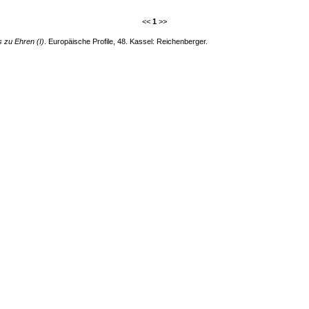
<<
1
>>
 zu Ehren (I)
. Europäische Profile, 48. Kassel: Reichenberger.