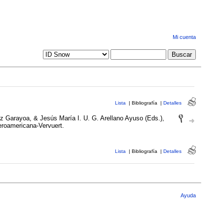
Mi cuenta
Lista
|
Bibliografía
|
Detalles
iz Garayoa, & Jesús María I. U. G. Arellano Ayuso (Eds.),
eroamericana-Vervuert.
Lista
|
Bibliografía
|
Detalles
Ayuda