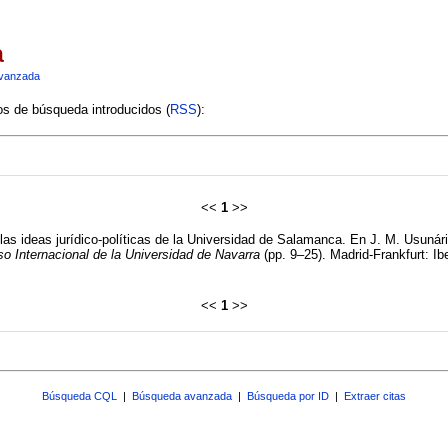
a
vanzada
ios de búsqueda introducidos (
RSS
):
<<
1
>>
 las ideas jurídico-políticas de la Universidad de Salamanca. En J. M. Usunár
so Internacional de la Universidad de Navarra
(pp. 9–25). Madrid-Frankfurt: Ib
<<
1
>>
Búsqueda CQL
|
Búsqueda avanzada
|
Búsqueda por ID
|
Extraer citas