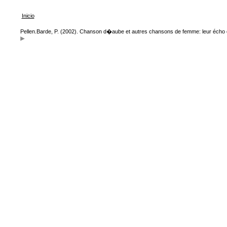
Inicio
Pellen.Barde, P. (2002). Chanson d�aube et autres chansons de femme: leur écho 