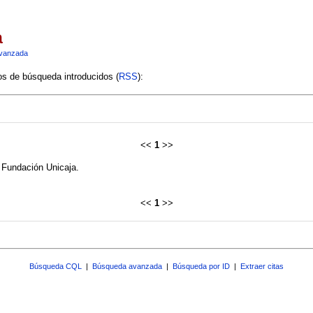
a
vanzada
ios de búsqueda introducidos (
RSS
):
<<
1
>>
 Fundación Unicaja.
<<
1
>>
Búsqueda CQL
|
Búsqueda avanzada
|
Búsqueda por ID
|
Extraer citas