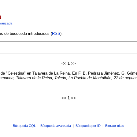
a
vanzada
ios de búsqueda introducidos (
RSS
):
<<
1
>>
or de "Celestina" en Talavera de La Reina. En F. B. Pedraza Jiménez, G. Góm
lamanca, Talavera de la Reina, Toledo, La Puebla de Montalbán, 27 de septie
<<
1
>>
Búsqueda CQL
|
Búsqueda avanzada
|
Búsqueda por ID
|
Extraer citas