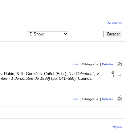
Mi cuenta
Lista
|
Bibliografía
|
Detalles
ez Rubio, & R. González Cañal (Eds.),
"La Celestina", V
mbre - 1 de octubre de 1999)
(pp. 541–550). Cuenca:
Lista
|
Bibliografía
|
Detalles
Ayuda