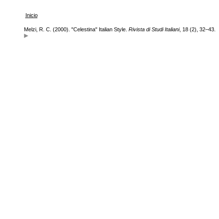
Inicio
Melzi, R. C. (2000). "Celestina" Italian Style.
Rivista di Studi Italiani
, 18 (2), 32–43.