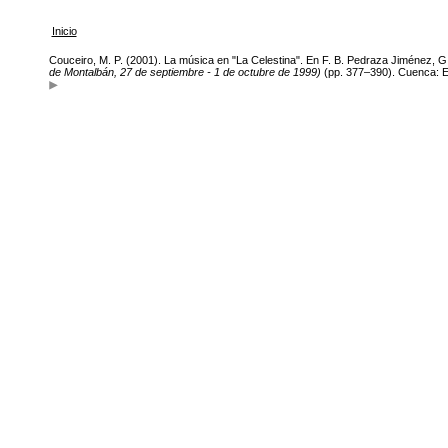
Inicio
Couceiro, M. P. (2001). La música en "La Celestina". En F. B. Pedraza Jiménez,
de Montalbán, 27 de septiembre - 1 de octubre de 1999)
(pp. 377–390). Cuenca: Ed