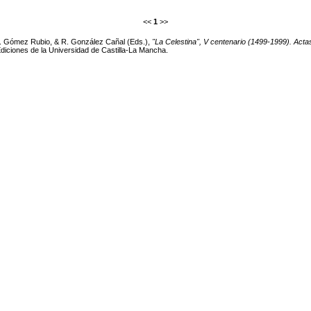
<<
1
>>
 G. Gómez Rubio, & R. González Cañal (Eds.),
"La Celestina", V centenario (1499-1999). Acta
iciones de la Universidad de Castilla-La Mancha.