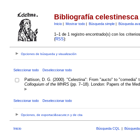
Bibliografía celestinesca
Inicio
|
Mostrar todo
|
Búsqueda simple
|
Búsqueda av
1–1 de 1 registro encontrado(s) con los criteri
(
RSS
):
Opciones de búsqueda y visualización
Seleccionar todo
Deseleccionar todo
Pattison, D. G. (2000). "Celestina": From "aucto" to "comedia"
Colloquium of the MHRS
(pp. 7–18). London: Papers of the Med
Seleccionar todo
Deseleccionar todo
Opciones, de exportaci&oacute;n y de cita
Inicio
Búsqueda CQL
|
Búsqueda