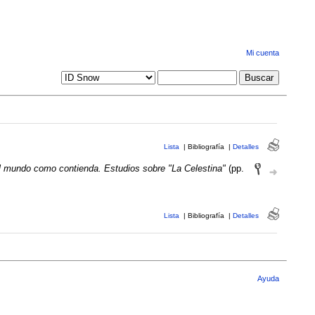
Mi cuenta
Lista
|
Bibliografía
|
Detalles
l mundo como contienda. Estudios sobre "La Celestina"
(pp.
Lista
|
Bibliografía
|
Detalles
Ayuda