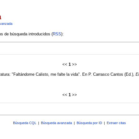
a
vanzada
ios de búsqueda introducidos (
RSS
):
<<
1
>>
ratura: "Faltándome Calisto, me falte la vida". En P. Carrasco Cantos (Ed.),
E
<<
1
>>
Búsqueda CQL
|
Búsqueda avanzada
|
Búsqueda por ID
|
Extraer citas