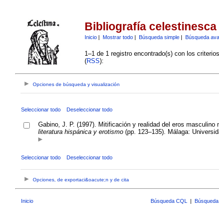
Bibliografía celestinesca
Inicio
|
Mostrar todo
|
Búsqueda simple
|
Búsqueda av
1–1 de 1 registro encontrado(s) con los criteri
(
RSS
):
Opciones de búsqueda y visualización
Seleccionar todo
Deseleccionar todo
Gabino, J. P. (1997). Mitificación y realidad del eros masculin
literatura hispánica y erotismo
(pp. 123–135). Málaga: Universi
Seleccionar todo
Deseleccionar todo
Opciones, de exportaci&oacute;n y de cita
Inicio
Búsqueda CQL
|
Búsqueda