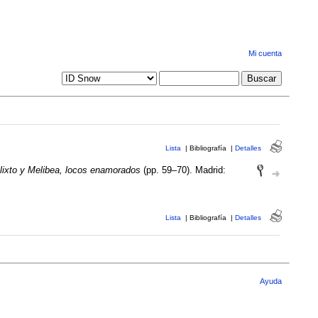
Mi cuenta
Lista
|
Bibliografía
|
Detalles
lixto y Melibea, locos enamorados
(pp. 59–70). Madrid:
Lista
|
Bibliografía
|
Detalles
Ayuda