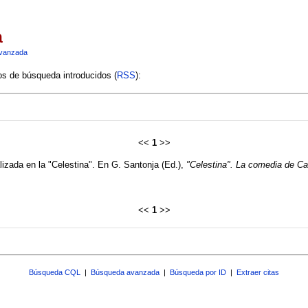
a
vanzada
ios de búsqueda introducidos (
RSS
):
<<
1
>>
lizada en la "Celestina". En G. Santonja (Ed.),
"Celestina". La comedia de Ca
<<
1
>>
Búsqueda CQL
|
Búsqueda avanzada
|
Búsqueda por ID
|
Extraer citas